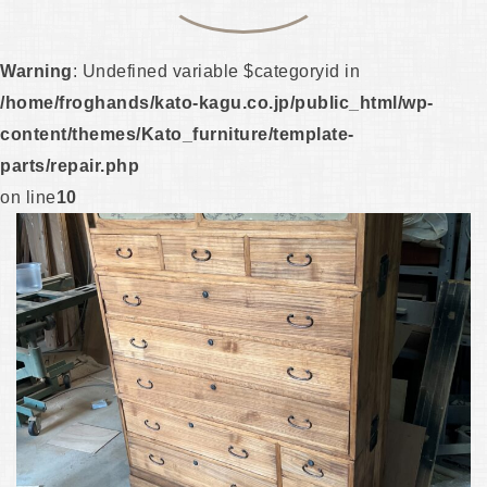
Warning
: Undefined variable $categoryid in
/home/froghands/kato-kagu.co.jp/public_html/wp-
content/themes/Kato_furniture/template-
parts/repair.php
on line
10