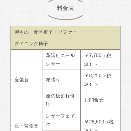
料金表
脚もの 食堂椅子・ソファー
ダイニング椅子
革調ビニール
￥7,700（税
レザー
込）～
￥8,250（税
座張替
布張り
込）～
座の板割れ修
お問合せ
理
レザーフェイ
￥28,600（税
ク
座・背張替
込）～